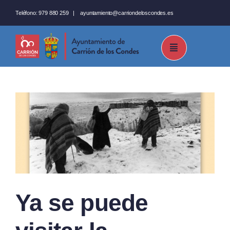
Saltar
Teléfono:
979 880 259
|
ayuntamiento@carriondeloscondes.es
al
contenido
Ya se puede