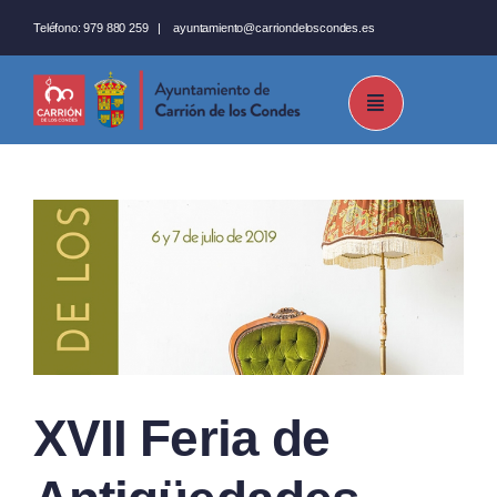
Saltar
Teléfono:
979 880 259
|
ayuntamiento@carriondeloscondes.es
al
contenido
XVII Feria de