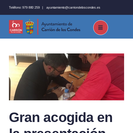
Saltar
Teléfono:
979 880 259
|
ayuntamiento@carriondeloscondes.es
al
contenido
Gran acogida en