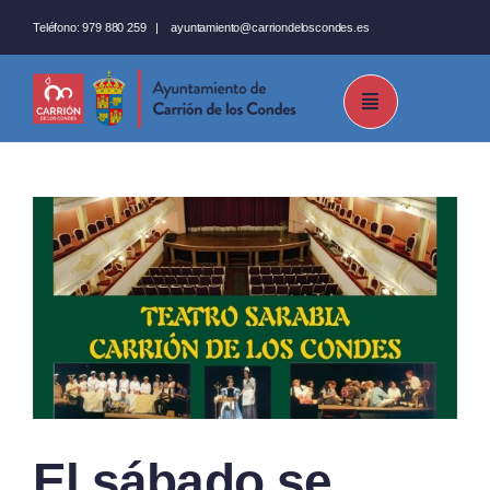
Saltar
Teléfono:
979 880 259
|
ayuntamiento@carriondeloscondes.es
al
contenido
El sábado se