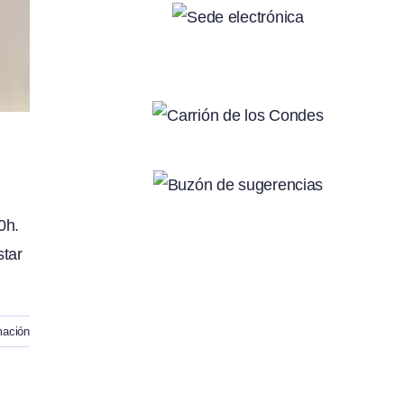
0h.
star
mación