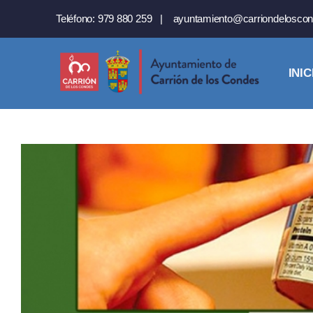
Saltar
Teléfono:
979 880 259
|
ayuntamiento@carriondeloscon
al
contenido
INIC