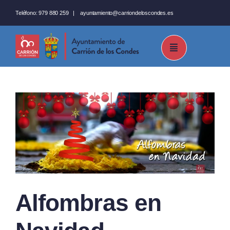
Saltar
Teléfono:
979 880 259
|
ayuntamiento@carriondeloscondes.es
al
contenido
Alfombras en