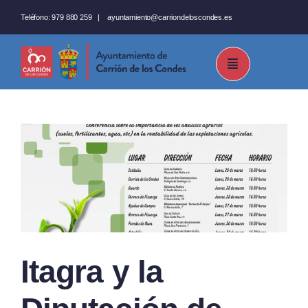
Saltar
Teléfono:
979 880 259
|
ayuntamiento@carriondeloscondes.es
al
contenido
Itagra y la