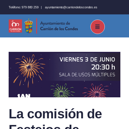
Saltar
Teléfono:
979 880 259
|
ayuntamiento@carriondeloscondes.es
al
contenido
La comisión de