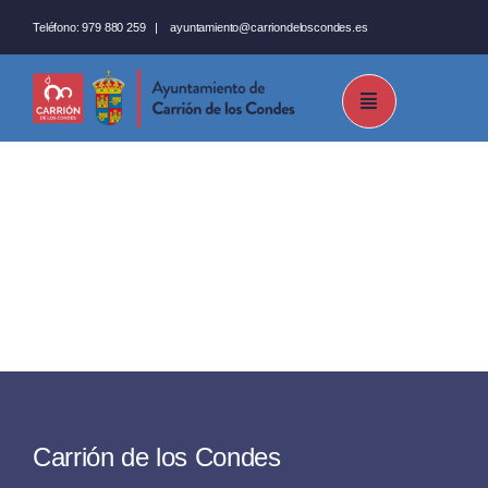
Saltar
Teléfono:
979 880 259
|
ayuntamiento@carriondeloscondes.es
al
contenido
Carrión de los Condes