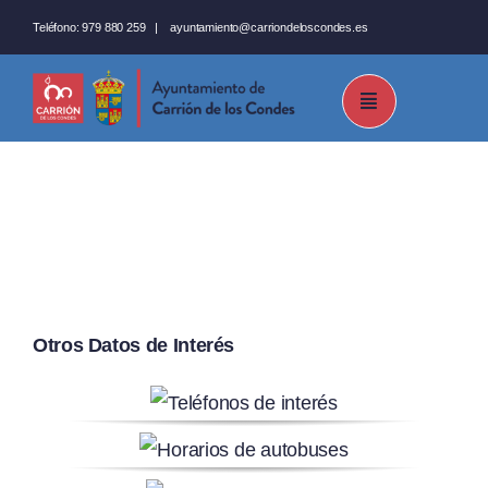
Saltar
Teléfono:
979 880 259
|
ayuntamiento@carriondeloscondes.es
al
contenido
Otros Datos de Interés