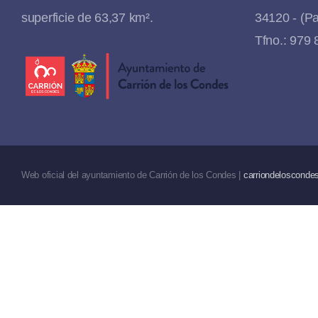
superficie de 63,37 km².
34120 - (Pa
Tfno.: 979
Web oficial del ayuntamiento de Carrión de los Condes |
carriondeloscondes