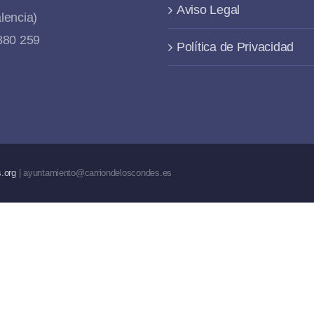
Aviso Legal
lencia)
 880 259
Política de Privacidad
.org
| ayuntamiento@carriondeloscondes.es