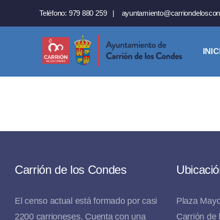
Saltar
Teléfono:
979 880 259
|
ayuntamiento@carriondeloscon
al
contenido
INIC
Carrión de los Condes
Ubicació
El censo actual está formado por casi
Plaza Mayo
2200 carrioneses. Cuenta con una
Carrión de