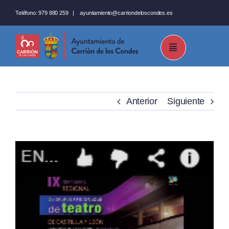
Saltar
Teléfono:
979 880 259
|
ayuntamiento@carriondeloscondes.es
al
contenido
Anterior
Siguiente
Ver
imagen
más
grande