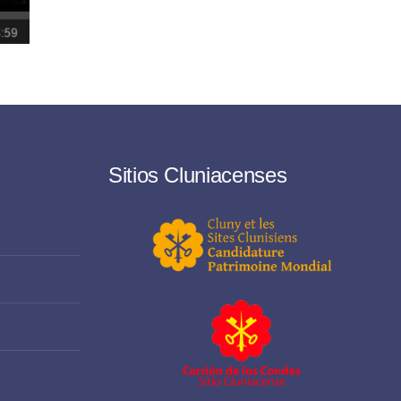
ta
Santa
S
Sitios Cluniacenses