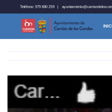
Saltar
Teléfono:
979 880 259
|
ayuntamiento@carriondeloscon
al
contenido
INIC
Ver
imagen
más
grande