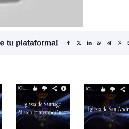
e tu plataforma!
Facebook
X
LinkedIn
WhatsApp
Telegram
Pint
3
Video 2
Vide
a
Semana
Sem