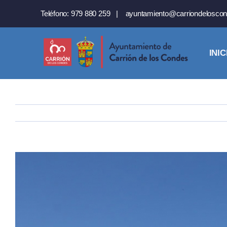
Saltar
Teléfono:
979 880 259
|
ayuntamiento@carriondeloscon
al
contenido
INIC
Ver
imagen
más
grande