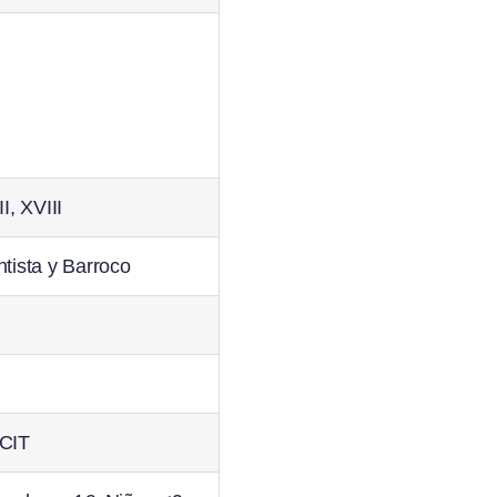
I, XVIII
tista y Barroco
 CIT