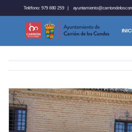
Saltar
Teléfono:
979 880 259
|
ayuntamiento@carriondeloscon
al
contenido
INIC
Ver
imagen
más
grande