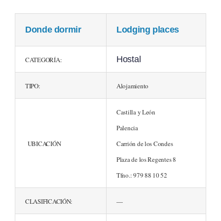
Donde dormir
Lodging places
Hostal
CATEGORÍA:
TIPO:
Alojamiento
Castilla y León
Palencia
UBICACIÓN
Carrión de los Condes
Plaza de los Regentes 8
Tfno.: 979 88 10 52
CLASIFICACIÓN:
—