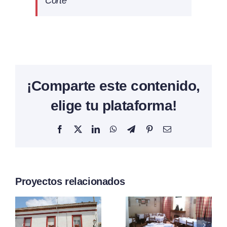
Corte
¡Comparte este contenido,
elige tu plataforma!
Facebook
X
LinkedIn
WhatsApp
Telegram
Pinterest
Correo
electrónico
Proyectos relacionados
Restauran
Real
Mesón El
nte
Monasteri