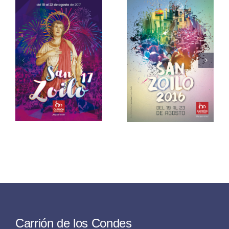
San Zoilo
o
San Zoilo
2015
2016
Carrión de los Condes