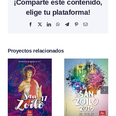
¡Comparte este contenido,
elige tu plataforma!
Facebook
X
LinkedIn
WhatsApp
Telegram
Pinterest
Correo
electrónico
Proyectos relacionados
San Zoilo
o
San Zoilo
2015
2016