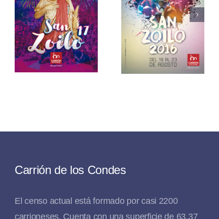
San Zoilo
o
San Zoilo
2015
2016
Carrión de los Condes
El censo actual está formado por casi 2200
carrioneses. Cuenta con una superficie de 63,37