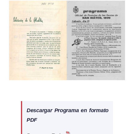
Ver
imagen
más
grande
Descargar Programa en formato
PDF