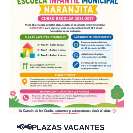
📢📢PLAZAS VACANTES