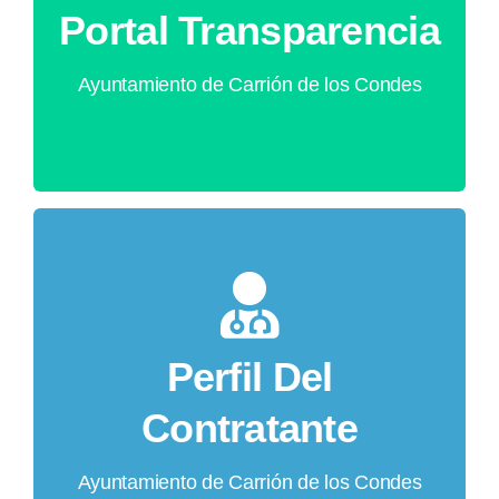
la Administración a organizar y clasificar toda
Portal Transparencia
la información que produce.
Ayuntamiento de Carrión de los Condes
ACCEDER
ACCEDER
licitaciones, anuncios, etc.
Perfil Del
Ofertas de empleo, ayudas y subvenciones,
Contratante
Contratante
Perfil Del
Ayuntamiento de Carrión de los Condes