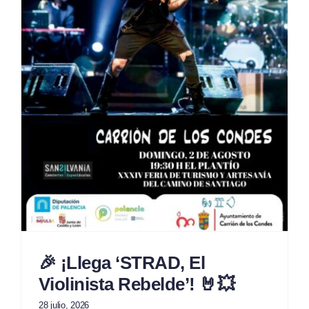
🎉 ¡Llega ‘STRAD, El
Violinista Rebelde’! 🤘💥
28 julio, 2026