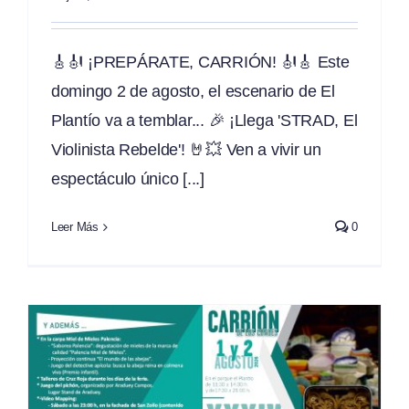
🎸🎻 ¡PREPÁRATE, CARRIÓN! 🎻🎸 Este
domingo 2 de agosto, el escenario de El
Plantío va a temblar... 🎉 ¡Llega 'STRAD, El
Violinista Rebelde'! 🤘💥 Ven a vivir un
espectáculo único [...]
Leer Más
0