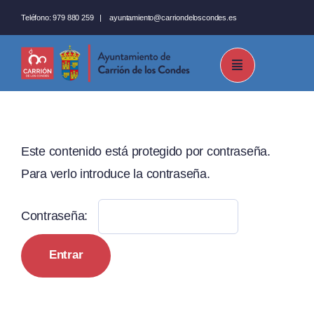
Saltar
Teléfono:
979 880 259
|
ayuntamiento@carriondeloscondes.es
al
contenido
Este contenido está protegido por contraseña.
Para verlo introduce la contraseña.
Contraseña: