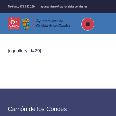
Saltar
Teléfono:
979 880 259
|
ayuntamiento@carriondeloscondes.es
al
contenido
[nggallery id=29]
Carrión de los Condes