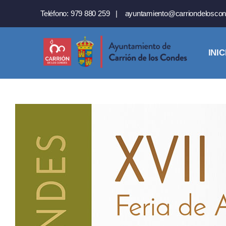
Saltar
Teléfono:
979 880 259
|
ayuntamiento@carriondeloscon
al
contenido
INIC