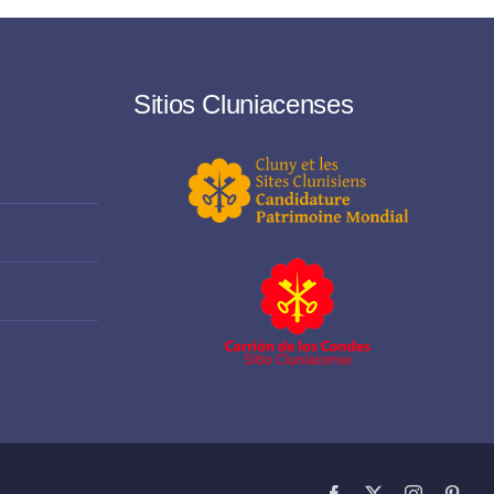
Sitios Cluniacenses
Facebook
X
Instagram
Pinte