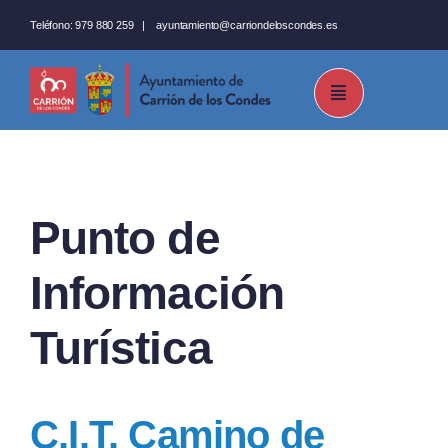
Saltar
Teléfono:
979 880 259
|
ayuntamiento@carriondeloscondes.es
al
contenido
Punto de
Información
Turística
C.I.T. Camino de