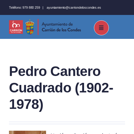
Saltar
Teléfono:
979 880 259
|
ayuntamiento@carriondeloscondes.es
al
contenido
Pedro Cantero
Cuadrado (1902-
1978)