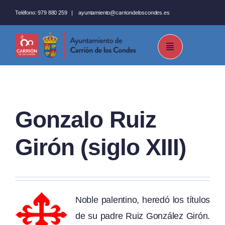
Saltar
Teléfono:
979 880 259
|
ayuntamiento@carriondeloscondes.es
al
contenido
Gonzalo Ruiz
Girón (siglo XIII)
Noble palentino, heredó los títulos
de su padre Ruiz González Girón.