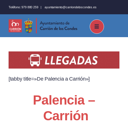
Saltar
Teléfono:
979 880 259
|
ayuntamiento@carriondeloscondes.es
al
contenido
[tabby title=»De Palencia a Carrión»]
Palencia –
Carrión