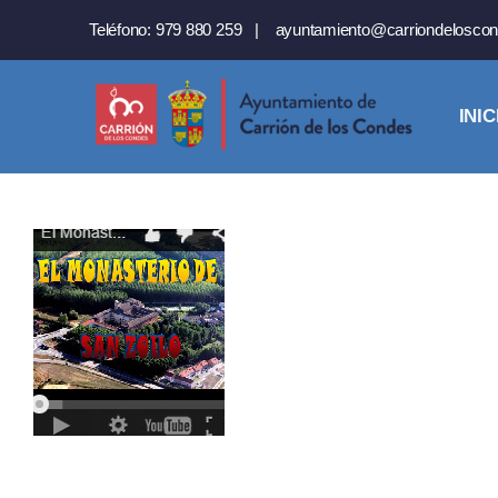
Saltar
Teléfono:
979 880 259
|
ayuntamiento@carriondeloscon
al
contenido
INIC