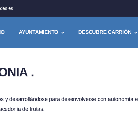
des.es
IO
AYUNTAMIENTO
DESCUBRE CARRIÓN
NIA .
tos y desarrollándose para desenvolverse con autonomía 
cedonia de frutas.