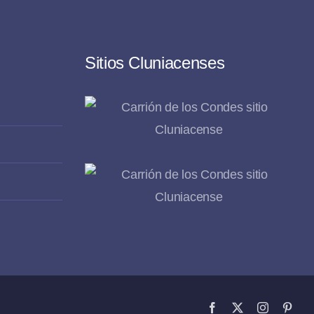
Sitios Cluniacenses
Facebook
X
Instagram
Pinte