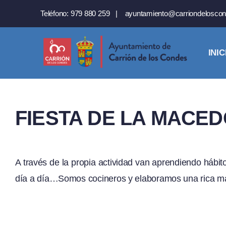
Saltar
Teléfono:
979 880 259
|
ayuntamiento@carriondeloscon
al
contenido
INIC
FIESTA DE LA MACEDO
A través de la propia actividad van aprendiendo hábi
día a día…Somos cocineros y elaboramos una rica ma