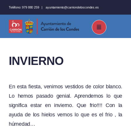
Saltar
Teléfono:
979 880 259
|
ayuntamiento@carriondeloscondes.es
al
contenido
INVIERNO
En esta fiesta, venimos vestidos de color blanco.
Lo hemos pasado genial. Aprendemos lo que
significa estar en invierno. Que frio!!!! Con la
ayuda de los hielos vemos lo que es el frio , la
húmedad…