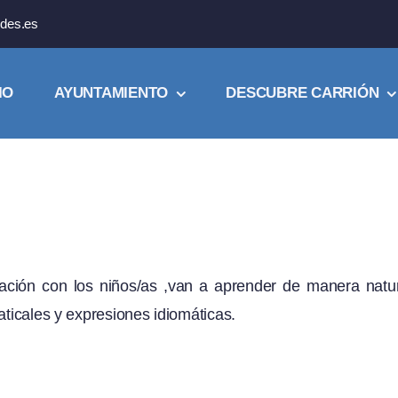
des.es
IO
AYUNTAMIENTO
DESCUBRE CARRIÓN
lación con los niños/as ,van a aprender de manera natu
aticales y expresiones idiomáticas.