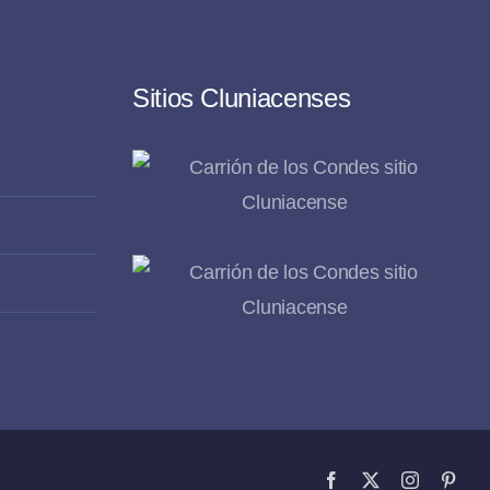
Sitios Cluniacenses
Facebook
X
Instagram
Pinte