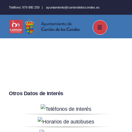
Saltar
Teléfono:
979 880 259
|
ayuntamiento@carriondeloscondes.es
al
contenido
Otros Datos de Interés