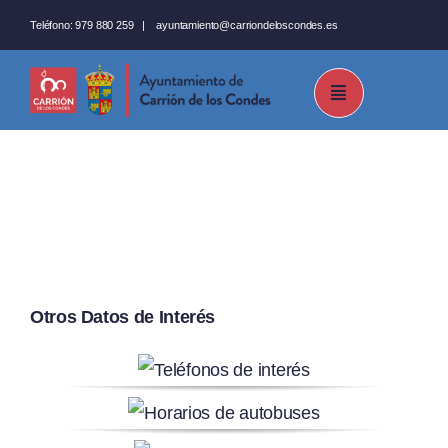
Saltar
Teléfono:
979 880 259
|
ayuntamiento@carriondeloscondes.es
al
contenido
Otros Datos de Interés