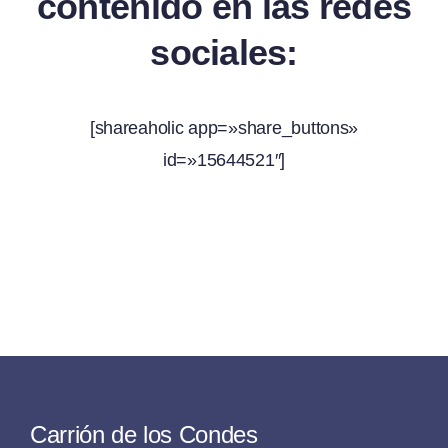
contenido en las redes
sociales:
[shareaholic app=»share_buttons»
id=»15644521″]
Carrión de los Condes